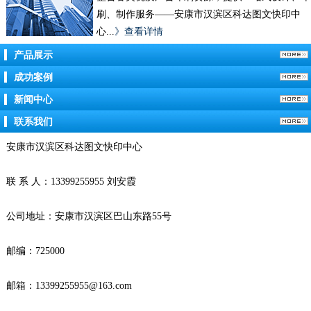
刷、制作服务——安康市汉滨区科达图文快印中
心...
》查看详情
产品展示
成功案例
新闻中心
联系我们
安康市汉滨区科达图文快印中心
联 系 人：13399255955 刘安霞
公司地址：安康市汉滨区巴山东路55号
邮编：725000
邮箱：13399255955@163.com