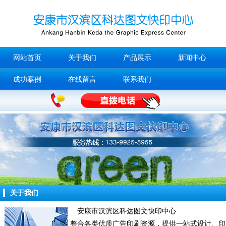
网站首页
关于我们
产品展示
新闻中心
成功案例
在线留言
联系我们
关于我们
安康市汉滨区科达图文快印中心
整合各类优质广告印刷资源，提供一站式设计、印